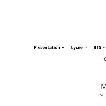
Présentation
Lycée
BTS
C
I
24 S