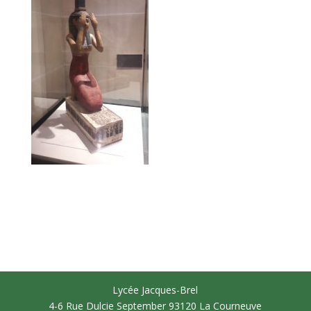
Lycée Jacques-Brel
4-6 Rue Dulcie September 93120 La Courneuve