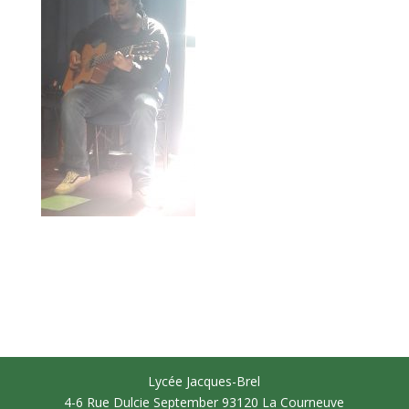
Lycée Jacques-Brel
4-6 Rue Dulcie September 93120 La Courneuve