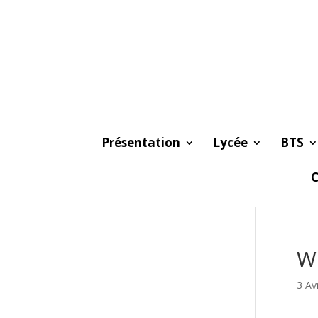
Présentation
Lycée
BTS
C
Wh
3 Av