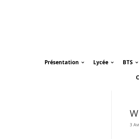
Présentation
Lycée
BTS
C
Wh
3 Av