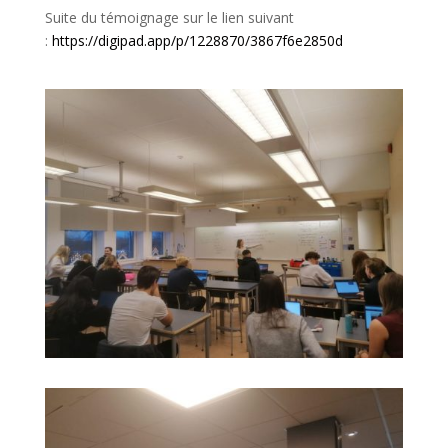
Suite du témoignage sur le lien suivant
:
https://digipad.app/p/1228870/3867f6e2850d