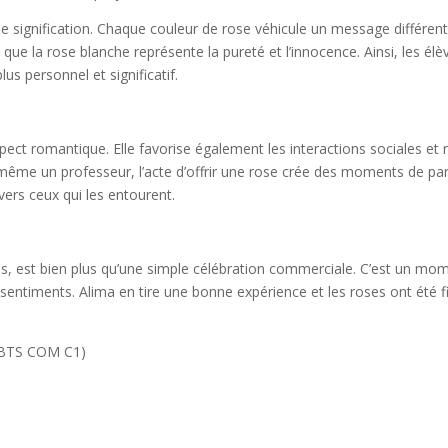
de signification. Chaque couleur de rose véhicule un message différent
s que la rose blanche représente la pureté et l’innocence. Ainsi, les él
lus personnel et significatif.
spect romantique. Elle favorise également les interactions sociales et r
me un professeur, l’acte d’offrir une rose crée des moments de part
vers ceux qui les entourent.
ses, est bien plus qu’une simple célébration commerciale. C’est un mo
s sentiments. Alima en tire une bonne expérience et les roses ont été f
n BTS COM C1)